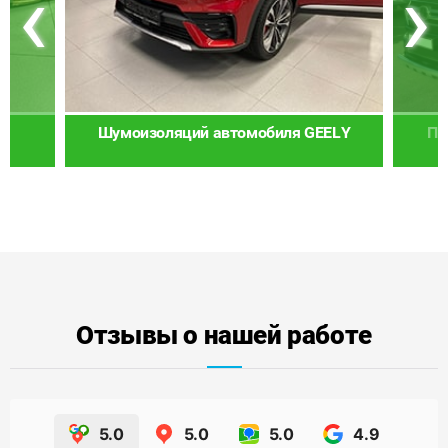
‹
›
Шумоизоляций автомобиля GEELY
По
Отзывы о нашей работе
5.0
5.0
5.0
4.9