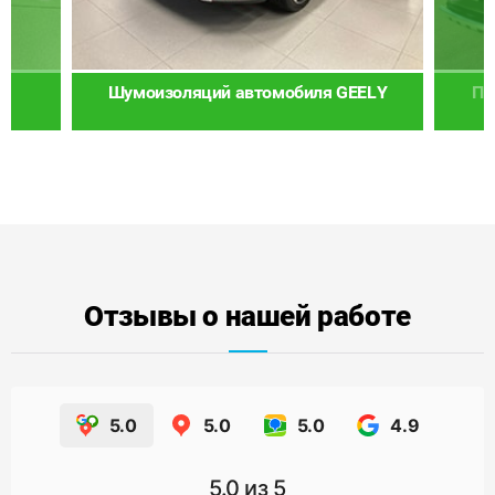
Шумоизоляций автомобиля GEELY
По
Отзывы о нашей работе
5.0
5.0
5.0
4.9
5.0
из 5