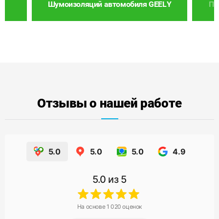
Шумоизоляций автомобиля GEELY
По
Отзывы о нашей работе
5.0
5.0
5.0
4.9
5.0
из 5
На основе
1 020
оценок